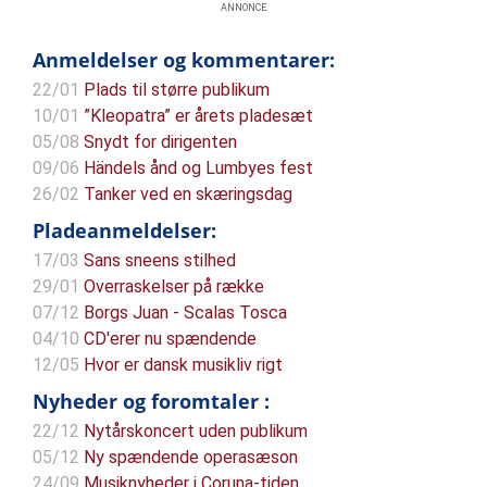
ANNONCE
Anmeldelser og kommentarer:
22/01
Plads til større publikum
10/01
”Kleopatra” er årets pladesæt
05/08
Snydt for dirigenten
09/06
Händels ånd og Lumbyes fest
26/02
Tanker ved en skæringsdag
Pladeanmeldelser:
17/03
Sans sneens stilhed
29/01
Overraskelser på række
07/12
Borgs Juan - Scalas Tosca
04/10
CD'erer nu spændende
12/05
Hvor er dansk musikliv rigt
Nyheder og foromtaler :
22/12
Nytårskoncert uden publikum
05/12
Ny spændende operasæson
24/09
Musiknyheder i Coruna-tiden