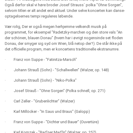
Også derfor skal vi høre broder Josef Strauss´ polka ”Ohne Sorgen”,
selvom titlen er alt andet end aktuel. Under selve koncerten kan danse-
optagelsernes tempi reguleres løbende.
Vær rolig, Der er også megen herhjemme velkendt musik på
programmet, for eksempel ”Radetzky-marchen og den store vals ”An
der schönen, blauen Donau” (hvem har i øvrigt nogensinde set floden
Donau, der smyger sig syd om Wien, blå netop der?). De står ikke på
det officielle program, men er koncertens traditionelle ekstranumre.
·
Franz von Suppe - "Fatinitza-Marsch"
·
Johann Strauß (Sohn) - "Schallwellen" (Walzer, op. 148)
·
Johann Strauß (Sohn) - "Niko-Polka"
·
Josef Strauß - "Ohne Sorgen" (Polka schnell, op. 271)
·
Carl Zeller - "Grubenlichter" (Walzer)
·
Karl Millöcker - "In Saus und Braus" (Galopp)
·
Franz von Suppe - "Dichter und Bauer" (Ouvertüre)
·
Karl Komzak - "Bad'ner Mad'ln" (Walzer, op. 257)