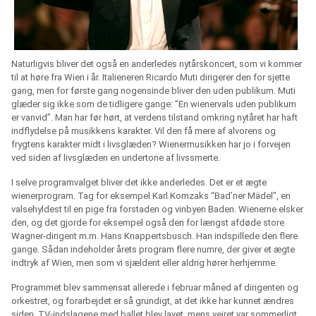
Naturligvis bliver det også en anderledes nytårskoncert, som vi kommer
til at høre fra Wien i år. Italieneren Ricardo Muti dirigerer den for sjette
gang, men for første gang nogensinde bliver den uden publikum. Muti
glæder sig ikke som de tidligere gange: ”En wienervals uden publikum
er vanvid”. Man har før hørt, at verdens tilstand omkring nytåret har haft
indflydelse på musikkens karakter. Vil den få mere af alvorens og
frygtens karakter midt i livsglæden? Wienermusikken har jo i forvejen
ved siden af livsglæden en undertone af livssmerte.
I selve programvalget bliver det ikke anderledes. Det er et ægte
wienerprogram. Tag for eksempel Karl Komzaks “Bad’ner Mädel”, en
valsehyldest til en pige fra forstaden og vinbyen Baden. Wienerne elsker
den, og det gjorde for eksempel også den for længst afdøde store
Wagner-dirigent m.m. Hans Knappertsbusch. Han indspillede den flere
gange. Sådan indeholder årets program flere numre, der giver et ægte
indtryk af Wien, men som vi sjældent eller aldrig hører herhjemme.
Programmet blev sammensat allerede i februar måned af dirigenten og
orkestret, og forarbejdet er så grundigt, at det ikke har kunnet ændres
siden. TV-indslagene med ballet blev lavet, mens vejret var sommerligt.